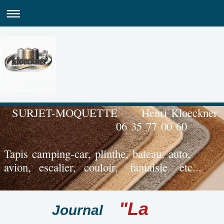
SURJET-M
06 35 77 00 60
Tapis camping-car, plinthe, bateau, auto,
avion, escalier, couloir, fantaisie etc...
"La
Journal