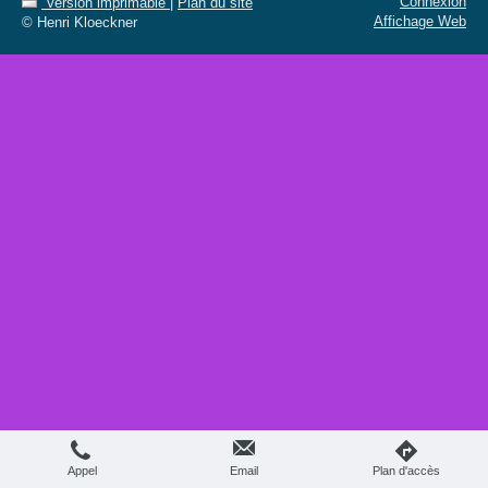
Connexion
Version imprimable
|
Plan du site
Affichage Web
© Henri Kloeckner
Appel
Email
Plan d'accès