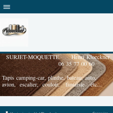
SURJET-M
06 35 77 00 60
Tapis camping-car, plinthe, bateau, auto,
avion, escalier, couloir, fantaisie etc...