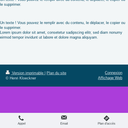
le supprimer.
Un texte ! Vous pouvez le remplir avec du contenu, le déplacer, le copier ou
le supprimer.
Lorem ipsum dolor sit amet, consetetur sadipscing elitr, sed diam nonumy
eirmod tempor invidunt ut labore et dolore magna aliquyam.
Connexion
Version imprimable
|
Plan du site
Affichage Web
© Henri Kloeckner
Appel
Email
Plan d'accès