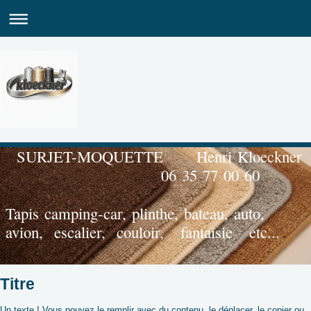
SURJET-M
06 35 77 00 60
Tapis camping-car, plinthe, bateau, auto,
avion, escalier, couloir, fantaisie etc...
Titre
Un texte ! Vous pouvez le remplir avec du contenu, le déplacer, le copier ou